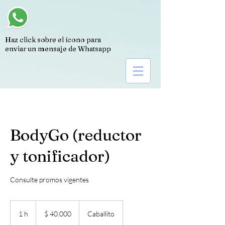
Haz click sobre el ícono para
enviar un mensaje de Whatsapp
BodyGo (reductor
y tonificador)
Consulte promos vigentes
40.000
pesos
1 h
1
$ 40.000
Caballito
argentinos